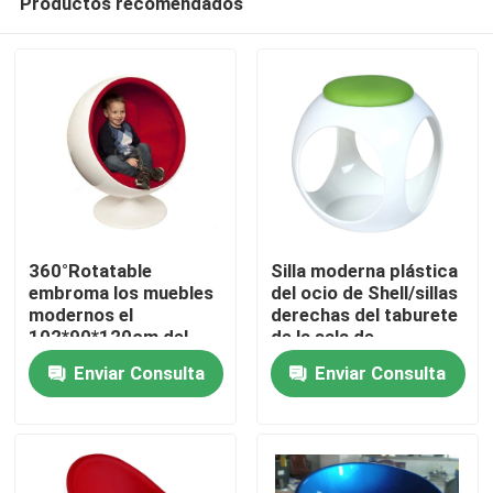
Productos recomendados
360°Rotatable
Silla moderna plástica
embroma los muebles
del ocio de Shell/sillas
modernos el
derechas del taburete
102*90*120cm del
de la sala de
Hogar
ocio de la silla de la
exposición
Enviar Consulta
Enviar Consulta
bola
Productos
Sobre nosotros