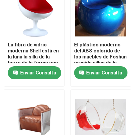
Viaje de la fábrica
Control de calidad
La fibra de vidrio
El plástico moderno
moderna Shell está en
del ABS colorido de
Éntrenos en contacto con
la luna la silla de la
los muebles de Foshan
barra de la forma con
preside sillas de la
la base los
sala de estar
Enviar Consulta
Enviar Consulta
Pida una cita
60*64*80cm del
eslabón giratorio
Silla que se sienta moderna
Silla de ocio moderna
Silla moderna del restaurante