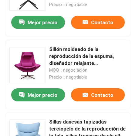
Precio：negotiable
Viaje de la fábrica
Mejor precio
Contacto
Control de calidad
Sillón moldeado de la
Éntrenos en contacto con
reproducción de la espuma,
diseñador relajante
metropolitano de la
MOQ：negociación
Pida una cita
reproducción que cena sillas
Precio：negotiable
Silla que se sienta moderna
Mejor precio
Contacto
Silla de ocio moderna
Sillas danesas tapizadas
terciopelo de la reproducción de
Silla moderna del restaurante
la tela, sillas traseras de ala alta