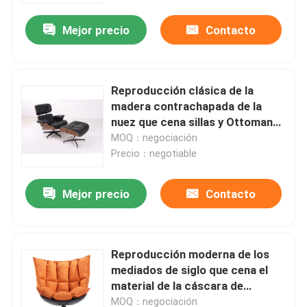
Mejor precio
Contacto
Reproducción clásica de la
madera contrachapada de la
nuez que cena sillas y Ottoman
para el hogar
MOQ：negociación
Precio：negotiable
Mejor precio
Contacto
Hogar
Reproducción moderna de los
Productos
mediados de siglo que cena el
material de la cáscara de
Patricia Urquiola de las sillas
Sobre nosotros
MOQ：negociación