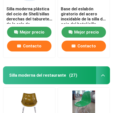
Silla moderna plástica
Base del eslabón
del ocio de Shell/sillas
giratorio del acero
derechas del taburete
inoxidable de la silla del
de la sala de
ocio del hotel/silla
exposición
cruciformes modernas
Mejor precio
Mejor precio
del cono del corazón
Contacto
Contacto
Silla moderna del restaurante
(27)