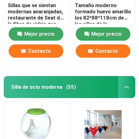
Sillas que se sientan
Tamaño moderno
modernas anaranjadas,
formado huevo amarillo
restaurante de Seat de
los 82*88*118cm de
la fibra de vidrio que
las sillas de la
cena la silla con la base
cachemira que se
Mejor precio
Mejor precio
de madera de las
sienta
piernas
Contacto
Contacto
Silla de ocio moderna
(55)