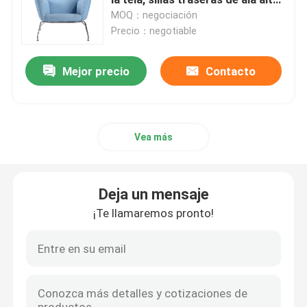
de los muebles de la
MOQ：negociación
reproducción
Precio：negotiable
Reproducción que cena sillas
Mejor precio
Contacto
Sillón de cuero
Fibra de vidrio Shell Chair
Vea más
Sillones del hotel
Deja un mensaje
Tabla y sillas del taburete de bar
¡Te llamaremos pronto!
Chaise Lounge Chair interior
Mesas de centro de cristal contemporáneas