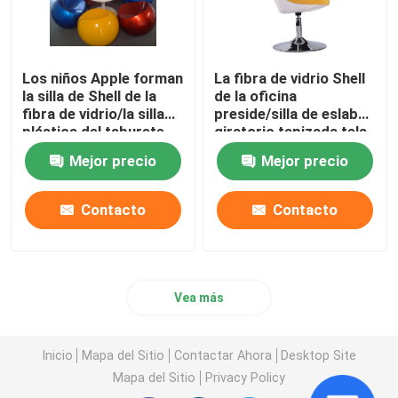
Los niños Apple forman
La fibra de vidrio Shell
la silla de Shell de la
de la oficina
fibra de vidrio/la silla
preside/silla de eslabón
plástica del taburete
giratorio tapizada tela
de la bola
sin las ruedas
Mejor precio
Mejor precio
Contacto
Contacto
Vea más
Inicio
Mapa del Sitio
Contactar Ahora
Desktop Site
Mapa del Sitio
Privacy Policy