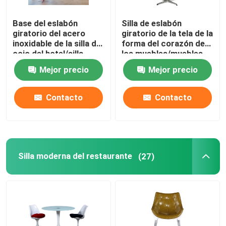
Base del eslabón
Silla de eslabón
giratorio del acero
giratorio de la tela de la
inoxidable de la silla del
forma del corazón de
ocio del hotel/silla
los muebles/muebles
cruciformes modernas
modernos de lujo del
Mejor precio
Mejor precio
del cono del corazón
ocio
Contacto
Contacto
Silla moderna del restaurante
(27)