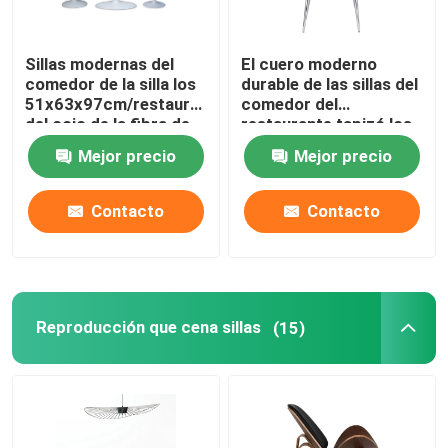
Sillas modernas del
El cuero moderno
comedor de la silla los
durable de las sillas del
51x63x97cm/restaurante
comedor del
del ocio de la fibra de
restaurante tapizó los
vidrio
58*54*83cm
Mejor precio
Mejor precio
Contacto
Contacto
Reproducción que cena sillas
(15)