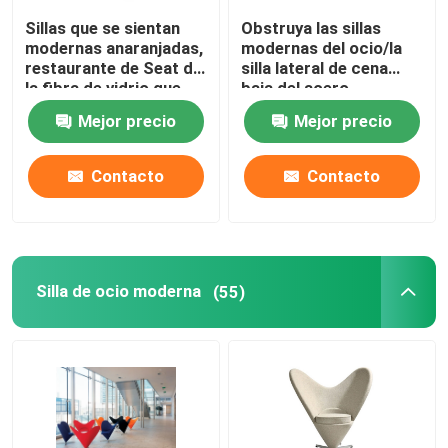
Sillas que se sientan
Obstruya las sillas
Mesa de centro de la fibra de vidrio
modernas anaranjadas,
modernas del ocio/la
restaurante de Seat de
silla lateral de cena
la fibra de vidrio que
baja del acero
cena la silla con la base
inoxidable
Sofá contemporáneo clásico
Mejor precio
Mejor precio
de madera de las
piernas
Contacto
Contacto
Silla de ocio moderna
(55)