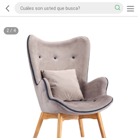
2
/
4