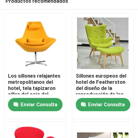
Productos recomendados
Los sillones relajantes
Sillones europeos del
metropolitanos del
hotel de Featherston
hotel, tela tapizaron
del diseño de la
sillas del ocio del
reproducción de los
Hogar
eslabón giratorio
muebles del estilo con
Enviar Consulta
Enviar Consulta
las piernas de madera
Productos
Sobre nosotros