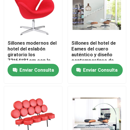
Viaje de la fábrica
Control de calidad
Sillones modernos del
Sillones del hotel de
hotel del eslabón
Eames del cuero
Éntrenos en contacto con
giratorio los
auténtico y diseño
72*64*81cm con la
contemporáneo de
base de la aleación de
Ottoman de
Enviar Consulta
Enviar Consulta
Pida una cita
aluminio
simplicidad
Silla que se sienta moderna
Silla de ocio moderna
Silla moderna del restaurante