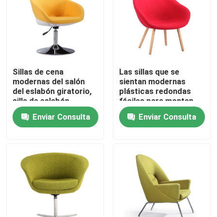
Viaje de la fábrica
Control de calidad
Sillas de cena
Las sillas que se
modernas del salón
sientan modernas
Éntrenos en contacto con
del eslabón giratorio,
plásticas redondas
silla de eslabón
fáciles para montan
giratorio moderna
con las piernas de
Enviar Consulta
Enviar Consulta
Pida una cita
amarilla clara
madera sólidas
Silla que se sienta moderna
Silla de ocio moderna
Silla moderna del restaurante