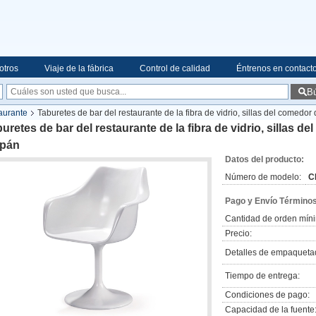
otros
Viaje de la fábrica
Control de calidad
Éntrenos en contact
B
taurante
Taburetes de bar del restaurante de la fibra de vidrio, sillas del comedor 
uretes de bar del restaurante de la fibra de vidrio, sillas d
ipán
Datos del producto:
Número de modelo:
C
Pago y Envío Términos
Cantidad de orden mín
Precio:
Detalles de empaqueta
Tiempo de entrega:
Condiciones de pago:
Capacidad de la fuente