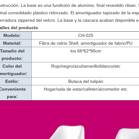
strucción: La base es una fundición de aluminio, final revestido rilsan.
final consolidado plástico reforzado. El amortiguador tapizado de la es
cerradura zippered del velcro. La base y la cáscara acaban disponible 
alles del producto
Modelo:
CH-025
Material:
Fibra de vidrio Shell, amortiguador de fabric/PU
Tamaño del
los 66*62*90cm
producto:
Color del
Rojo/negro/azul/amarillo/blanco/etc
mortiguador:
Estilo:
Butaca del tulipán
Conveniente
Hogar/sala de estar/cafetería/comedor etc.
para: