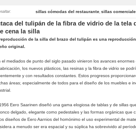
sillas cómodas del restaurante
sillas comerciale
saltar:
,
taca del tulipán de la fibra de vidrio de la tela 
e cena la silla
reproducción de la silla del brazo del tulipán es una reproducción 
eño original.
 el mediados de punto del siglo pasado vinieron los avances enormes e
fabricación, los nuevos plásticos, las resinas y la fibra de vidrio se p
cientemente y con resultados constantes. Estos progresos proporcion
has áreas; especialmente de todos para el diseño de los muebles e in
strial.
1956 Eero Saarinen diseñó una gama elogiosa de tablas y de sillas que
tronco delgado, elegante como pedestales y las formas orgánicas que 
los diseños de Eero Aarnios del homónimo el uso experimental de mater
sidera a menudo ser era espacial y su súplica ha sobrevivido al período 