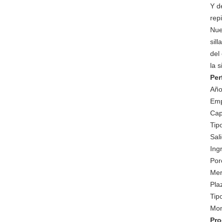
Y d
rep
Nue
sill
del
la s
Per
Año
Emp
Cap
Tip
Sal
Ing
Por
Mer
Pla
Tip
Mon
Pro