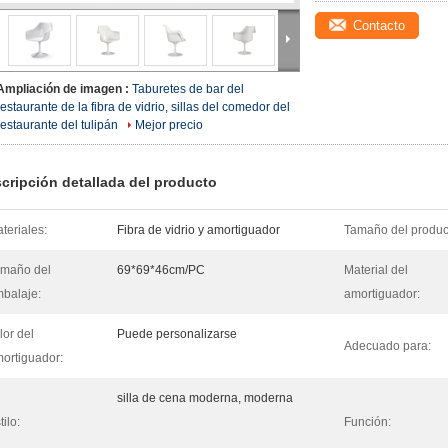
Contacto
Ampliación de imagen :
Taburetes de bar del
restaurante de la fibra de vidrio, sillas del comedor del
restaurante del tulipán
Mejor precio
cripción detallada del producto
teriales:
Fibra de vidrio y amortiguador
Tamaño del produc
maño del
69*69*46cm/PC
Material del
balaje:
amortiguador:
lor del
Puede personalizarse
Adecuado para:
ortiguador:
silla de cena moderna, moderna
tilo:
Función: