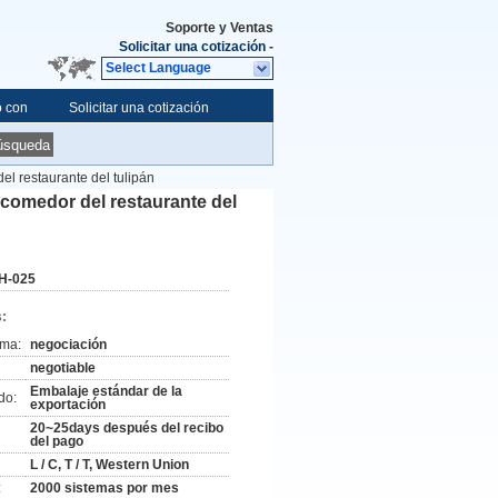
Soporte y Ventas
Solicitar una cotización
-
Select Language
o con
Solicitar una cotización
úsqueda
del restaurante del tulipán
el comedor del restaurante del
H-025
:
ima:
negociación
negotiable
Embalaje estándar de la
do:
exportación
20~25days después del recibo
del pago
L / C, T / T, Western Union
:
2000 sistemas por mes