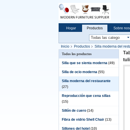
Hogar
Productos
Sobre nos
Inicio
Productos
Silla moderna del res
Tab
Todos los productos
tul
Silla que se sienta moderna
(49)
Silla de ocio moderna
(55)
Silla moderna del restaurante
(27)
Reproducción que cena sillas
(15)
Sillón de cuero
(14)
Fibra de vidrio Shell Chair
(13)
Sillones del hotel
(10)