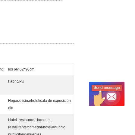
to:
los 66*62*90cm
Fabric/PU
Hogar/oficina/hotel/sala de exposición
etc
Hotel .restaurant .banquet,
restaurante/comedor/hotel/anuncio
publicitario/muebles