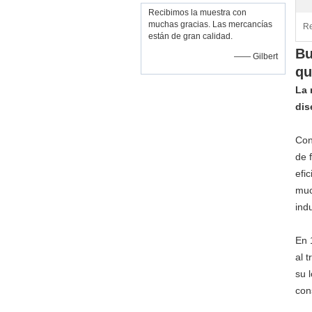
Recibimos la muestra con
muchas gracias. Las mercancías
Re
están de gran calidad.
Bu
—— Gilbert
qu
La 
dis
Con
de 
efi
muc
indu
En 
al 
su 
con