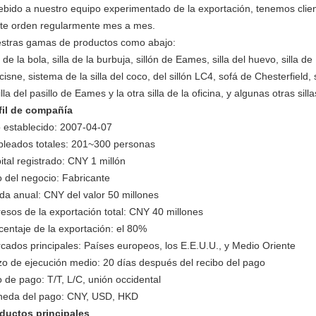
ebido a nuestro equipo experimentado de la exportación, tenemos clie
ite orden regularmente mes a mes.
stras gamas de productos como abajo:
a de la bola, silla de la burbuja, sillón de Eames, silla del huevo, silla 
 cisne, sistema de la silla del coco, del sillón LC4, sofá de Chesterfield,
illa del pasillo de Eames y la otra silla de la oficina, y algunas otras sil
fil de compañía
 establecido: 2007-04-07
leados totales: 201~300 personas
ital registrado: CNY 1 millón
o del negocio: Fabricante
ida anual: CNY del valor 50 millones
resos de la exportación total: CNY 40 millones
centaje de la exportación: el 80%
cados principales: Países europeos, los E.E.U.U., y Medio Oriente
zo de ejecución medio: 20 días después del recibo del pago
o de pago: T/T, L/C, unión occidental
eda del pago: CNY, USD, HKD
ductos principales