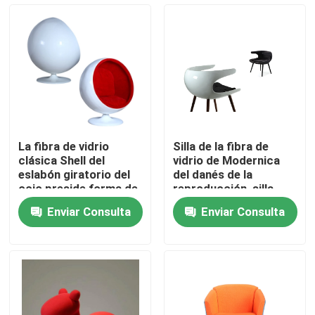
Viaje de la fábrica
Control de calidad
Éntrenos en contacto con
La fibra de vidrio
Silla de la fibra de
clásica Shell del
vidrio de Modernica
Pida una cita
eslabón giratorio del
del danés de la
ocio preside forma de
reproducción, silla
la bola con la tela
blanca de la fibra de
Enviar Consulta
Enviar Consulta
modificada para
vidrio de BO extraña
Silla que se sienta moderna
requisitos
particulares
Silla de ocio moderna
Silla moderna del restaurante