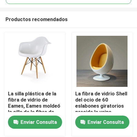
Productos recomendados
La silla plástica de la
La fibra de vidrio Shell
Hogar
fibra de vidrio de
del ocio de 60
Eames, Eames moldeó
eslabones giratorios
la silla de la fibra de
preside la vaina
Productos
vidrio con la pierna de
disponible en negro o
Enviar Consulta
Enviar Consulta
madera
blanco
Sobre nosotros