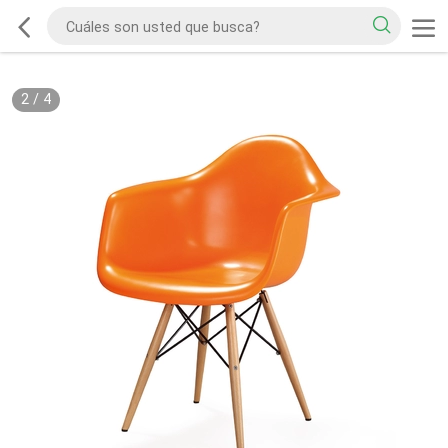
2
/
4